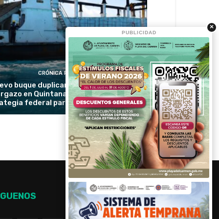
×
PUBLICIDAD
CRÓNICA RIVIERA
evo buque duplicará la recolección de
rgazo en Quintana Roo y reforzará la
ategia federal para proteger las playas
ÍGUENOS