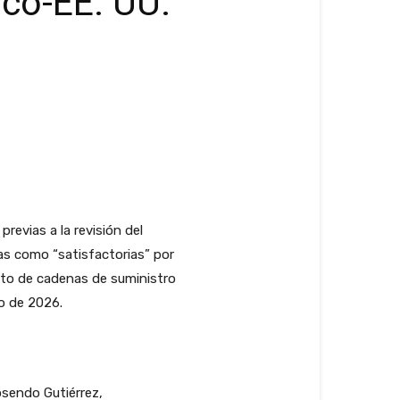
co-EE. UU.
evias a la revisión del
as como “satisfactorias” por
nto de cadenas de suministro
io de 2026.
osendo Gutiérrez,