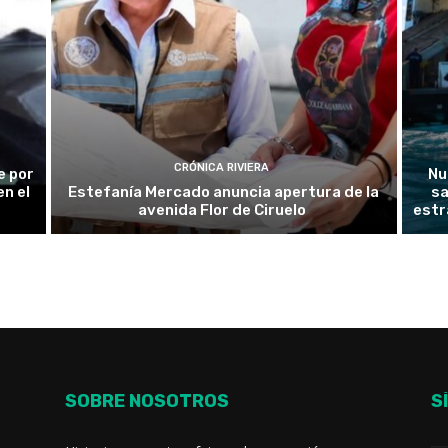
CRÓNICA RIVIERA
e por
Nu
n el
Estefanía Mercado anuncia apertura de la
sa
avenida Flor de Ciruelo
estr
SOBRE NOSOTROS
S