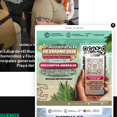
×
PUBLICIDAD
CRÓNICA IMPACTO
l Eduardo «El Ruso» cae en Jalisco por
homicidios y Fiscalía lo ubica entre los
incipales generadores de violencia en
Playa del Carmen
ÍGUENOS