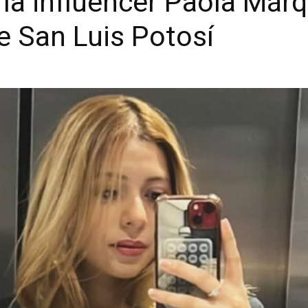
a la influencer Paola Már
 San Luis Potosí