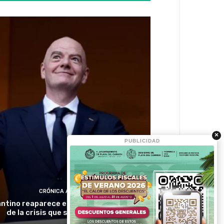
×
PUBLICIDAD
CRÓNICA ACTIVA
antino reaparece en Colombia en medio
de la crisis que sacude a la FIFA