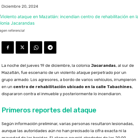
Diciembre 20, 2024
agen referencial
La noche del jueves 19 de diciembre, la colonia
Jacarandas
, al sur de
Mazatlán, fue escenario de un violento ataque perpetrado por un
grupo armado. Los agresores, a bordo de varios vehículos, irrumpieron
en un
centro de rehabilitación ubicado en la calle Tabachines
,
dispararon contra el inmueble y posteriormente lo incendiaron.
Primeros reportes del ataque
Según información preliminar, varias personas resultaron lesionadas,
aunque las autoridades aún no han precisado la cifra exacta ni la
gravedad de las heridas. El ataque ocurrió alrededor de las 20:00