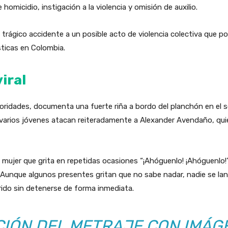
 homicidio, instigación a la violencia y omisión de auxilio.
rágico accidente a un posible acto de violencia colectiva que po
sticas en Colombia.
viral
ridades, documenta una fuerte riña a bordo del planchón en el sec
 varios jóvenes atacan reiteradamente a Alexander Avendaño, qui
mujer que grita en repetidas ocasiones “¡Ahóguenlo! ¡Ahóguenlo!”
. Aunque algunos presentes gritan que no sabe nadar, nadie se l
rrido sin detenerse de forma inmediata.
CIÓN DEL METRAJE CON IMÁG