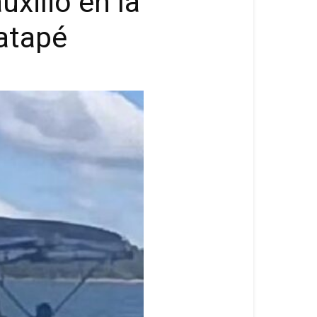
uxilio en la
atapé