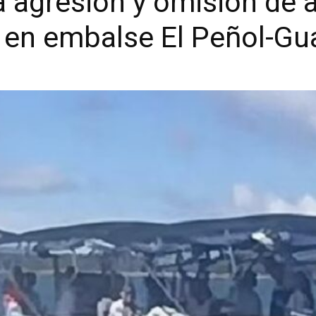
a agresión y omisión de a
 en embalse El Peñol-Gu