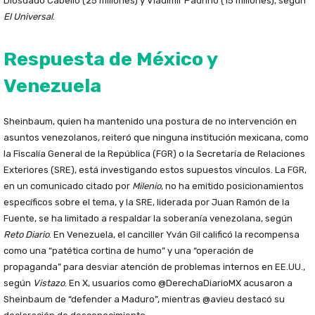
Diosdado Cabello (25 millones) y Vladimir Padrino (15 millones), según
El Universal
.
Respuesta de México y
Venezuela
Sheinbaum, quien ha mantenido una postura de no intervención en
asuntos venezolanos, reiteró que ninguna institución mexicana, como
la Fiscalía General de la República (FGR) o la Secretaría de Relaciones
Exteriores (SRE), está investigando estos supuestos vínculos. La FGR,
en un comunicado citado por
Milenio
, no ha emitido posicionamientos
específicos sobre el tema, y la SRE, liderada por Juan Ramón de la
Fuente, se ha limitado a respaldar la soberanía venezolana, según
Reto Diario
. En Venezuela, el canciller Yván Gil calificó la recompensa
como una “patética cortina de humo” y una “operación de
propaganda” para desviar atención de problemas internos en EE.UU.,
según
Vistazo
. En X, usuarios como @DerechaDiarioMX acusaron a
Sheinbaum de “defender a Maduro”, mientras @avieu destacó su