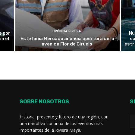
CRÓNICA RIVIERA
e por
Nu
n el
Estefanía Mercado anuncia apertura de la
sa
avenida Flor de Ciruelo
estr
SOBRE NOSOTROS
S
Historia, presente y futuro de una región, con
una narrativa continua de los eventos más
importantes de la Riviera Maya.