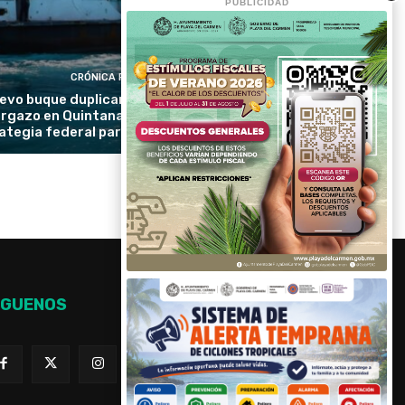
PUBLICIDAD
CRÓNICA RIVIERA
evo buque duplicará la recolección de
rgazo en Quintana Roo y reforzará la
ategia federal para proteger las playas
ÍGUENOS