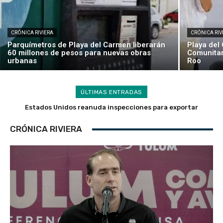
CRÓNICA RIVIERA
CRÓNICA RIV
Parquímetros de Playa del Carmen liberarán
Playa del
60 millones de pesos para nuevas obras
Comunitar
urbanas
Roo
ÚLTIMAS ENTRADAS
Prisión preventiva para Ángel Aguirre por presunta
desaparición forzada y ocultamiento de videos de
Ayotzinapa
CRÓNICA RIVIERA