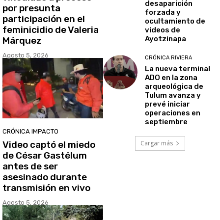
desaparición
por presunta
forzada y
participación en el
ocultamiento de
feminicidio de Valeria
videos de
Ayotzinapa
Márquez
Agosto 5, 2026
CRÓNICA RIVIERA
La nueva terminal
ADO en la zona
arqueológica de
Tulum avanza y
prevé iniciar
operaciones en
septiembre
CRÓNICA IMPACTO
Video captó el miedo
Cargar más
de César Gastélum
antes de ser
asesinado durante
transmisión en vivo
Agosto 5, 2026