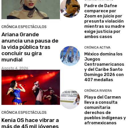
Padre de Dafne
comparece por
Zoom en juicio por
presunta violación
mientras su madre
CRÓNICA ESPECTÁCULOS
exige justicia por
Ariana Grande
ambos casos
anuncia una pausa de
la vida pública tras
CRÓNICA ACTIVA
concluir su gira
México domina los
mundial
Juegos
Centroamericanos
Agosto 4, 2026
y del Caribe Santo
Domingo 2026 con
407 medallas
CRÓNICA RIVIERA
Playa del Carmen
lleva a consulta
comunitaria
derechos de
CRÓNICA ESPECTÁCULOS
pueblos indígenas y
Kenia OS hace vibrar a
afromexicanos
más de 45 mil jóvenes