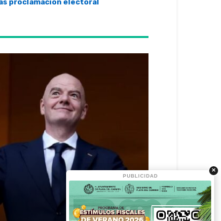
ras proclamación electoral
×
PUBLICIDAD