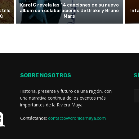
Karol G revela las 14 canciones de su nuevo
tillo
álbum con colaboraciones de Drake y Bruno
Inf
rú
Mars
SOBRE NOSOTROS
S
Historia, presente y futuro de una región, con
una narrativa continua de los eventos más
importantes de la Riviera Maya.
Contáctanos:
contacto@cronicamaya.com