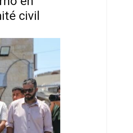
rno en
té civil