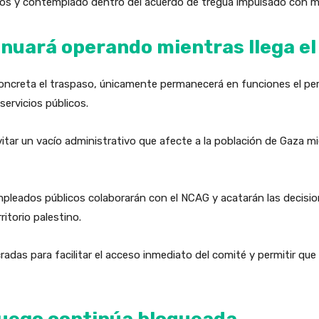
os y contemplado dentro del acuerdo de tregua impulsado con me
inuará operando mientras llega el
oncreta el traspaso, únicamente permanecerá en funciones el per
ervicios públicos.
ar un vacío administrativo que afecte a la población de Gaza mie
leados públicos colaborarán con el NCAG y acatarán las decisi
itorio palestino.
ucradas para facilitar el acceso inmediato del comité y permitir qu
 fuego continúa bloqueada