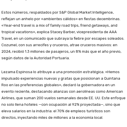
Estos números, respaldados por S&P Global Market Intelligence,
reflejan un anhelo por «ambientes cálidos» en fiestas decembrinas.
«Year-end travel is a mix of family road trips, friend getaways, and
tropical vacations», explica Stacey Barber, vicepresidenta de AAA
Travel, en un comunicado que subraya la fiebre por escapes soleados.
Cozumel, con sus arrecifes y cruceros, atrae cruceros masivos: en
2024, recibió 1.3 millones de pasajeros, un 8% más que el año previo,
según datos de la Autoridad Portuaria.
Lezama Espinosa lo atribuye a una promoción estratégica. «Hemos
impulsado experiencias nuevas y gratas que posicionan a Quintana
Roo en las preferencias globales», declaró la gobernadora en un
evento reciente, destacando alianzas con aerolíneas como American
Airlines, que suman 200 vuelos semanales desde EE. UU. Este enfoque
no solo llena hoteles —con ocupación al 92% proyectada—, sino que
eleva salarios en la industria: el 70% de empleos turísticos son
directos, inyectando miles de millones a la economía local.