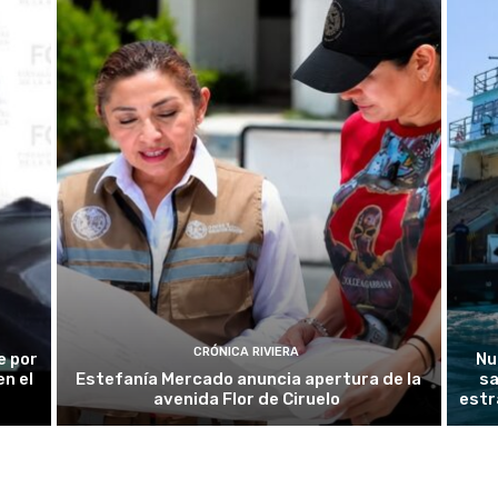
CRÓNICA RIVIERA
e por
Nu
n el
Estefanía Mercado anuncia apertura de la
sa
avenida Flor de Ciruelo
estr