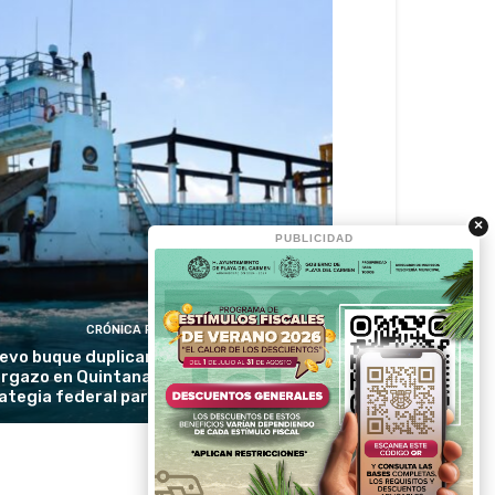
×
PUBLICIDAD
CRÓNICA RIVIERA
evo buque duplicará la recolección de
rgazo en Quintana Roo y reforzará la
ategia federal para proteger las playas