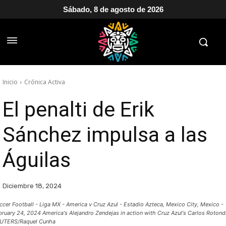
Sábado, 8 de agosto de 2026
Inicio
Crónica Activa
El penalti de Erik
Sánchez impulsa a las
Águilas
Diciembre 18, 2024
ccer Football - Liga MX - America v Cruz Azul - Estadio Azteca, Mexico City, Mexico -
bruary 24, 2024 America's Alejandro Zendejas in action with Cruz Azul's Carlos Rotond
UTERS/Raquel Cunha