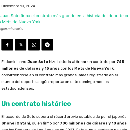
Diciembre 10, 2024
agen referencial
El dominicano
Juan Soto
hizo historia al firmar un contrato por
765
millones de dólares y 15 años
con los
Mets de Nueva York
,
convirtiéndose en el contrato más grande jamás registrado en el
mundo del deporte, según reportaron este domingo medios
estadounidenses.
Un contrato histórico
El acuerdo de Soto supera el récord previo establecido por el japonés
Shohei Ohtani
, quien firmó por
700 millones de dólares y 10 años
con los Dodgers de Los Ángeles en 2023. Este nuevo contrato no solo