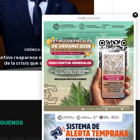
×
PUBLICIDAD
CRÓNICA ACTIVA
antino reaparece en Colombia en medio
de la crisis que sacude a la FIFA
ÍGUENOS