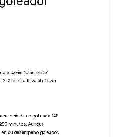
 goleador
o a Javier ‘Chicharito’
te 2-2 contra Ipswich Town.
recuencia de un gol cada 148
a 253 minutos. Aunque
e en su desempeño goleador.