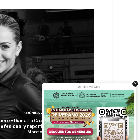
×
PUBLICIDAD
CRÓNICA ACTIVA
uere «Diana La Cazadora» luchadora
rofesional y reportera reconocida en
Monterrey