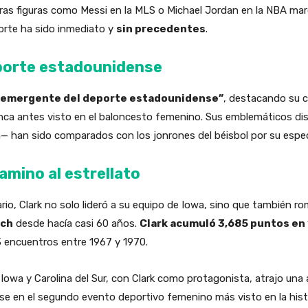
tras figuras como Messi en la MLS o Michael Jordan en la NBA mar
eporte ha sido inmediato y
sin precedentes
.
porte estadounidense
 emergente del deporte estadounidense”
, destacando su c
unca antes visto en el baloncesto femenino. Sus emblemáticos d
— han sido comparados con los jonrones del béisbol por su espec
mino al estrellato
rio, Clark no solo lideró a su equipo de Iowa, sino que también ro
ich
desde hacía casi 60 años.
Clark acumuló 3,685 puntos en 
 encuentros entre 1967 y 1970.
tre Iowa y Carolina del Sur, con Clark como protagonista, atrajo un
ose en el segundo evento deportivo femenino más visto en la histo