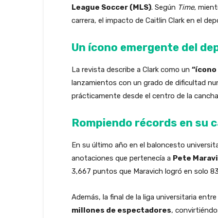
League Soccer (MLS)
. Según
Time
, mien
carrera, el impacto de Caitlin Clark en el d
Un ícono emergente del de
La revista describe a Clark como un
“ícono
lanzamientos con un grado de dificultad n
prácticamente desde el centro de la cancha
Rompiendo récords en su ca
En su último año en el baloncesto universita
anotaciones que pertenecía a
Pete Marav
3,667 puntos que Maravich logró en solo 83
Además, la final de la liga universitaria en
millones de espectadores
, convirtiénd