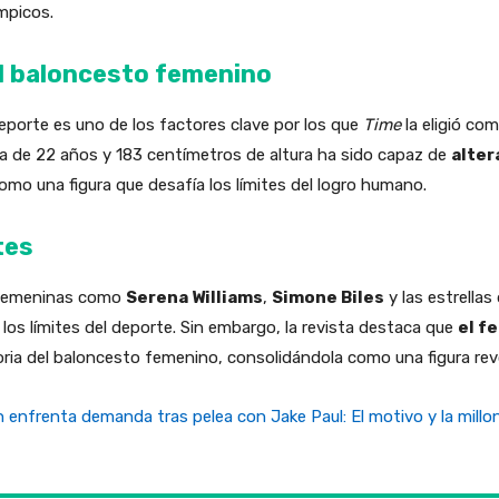
mpicos.
el baloncesto femenino
eporte es uno de los factores clave por los que
Time
la eligió co
ra de 22 años y 183 centímetros de altura ha sido capaz de
alter
omo una figura que desafía los límites del logro humano.
tes
s femeninas como
Serena Williams
,
Simone Biles
y las estrellas
os límites del deporte. Sin embargo, la revista destaca que
el f
ria del baloncesto femenino, consolidándola como una figura revo
 enfrenta demanda tras pelea con Jake Paul: El motivo y la millon