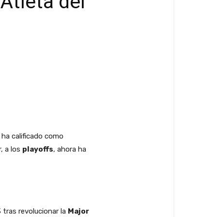
Atleta del
 ha calificado como
r, a los
playoffs
, ahora ha
 tras revolucionar la
Major