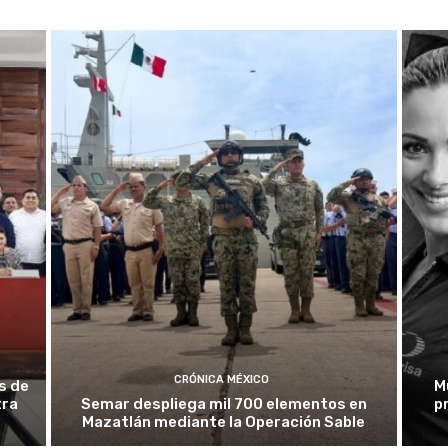
CRÓNICA MÉXICO
s de
M
tra
Semar despliega mil 700 elementos en
p
Mazatlán mediante la Operación Sable