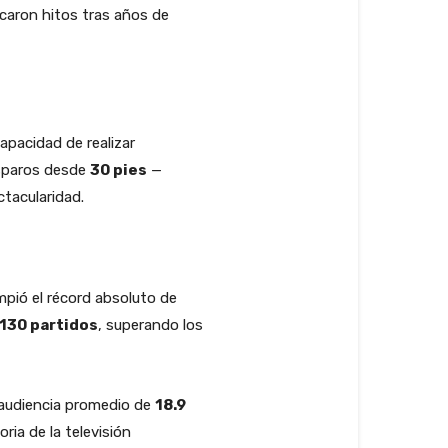
caron hitos tras años de
apacidad de realizar
isparos desde
30 pies
—
tacularidad.
mpió el récord absoluto de
130 partidos
, superando los
a audiencia promedio de
18.9
ria de la televisión