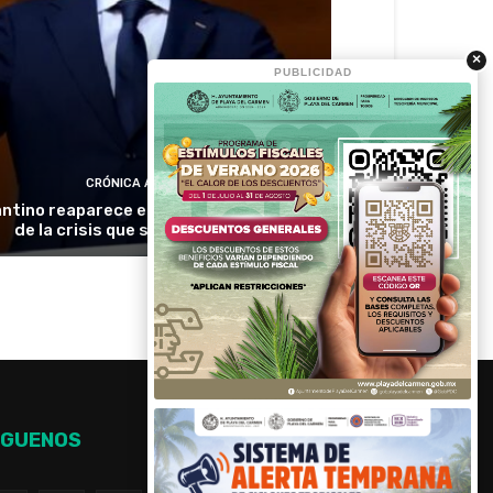
×
PUBLICIDAD
CRÓNICA ACTIVA
antino reaparece en Colombia en medio
de la crisis que sacude a la FIFA
ÍGUENOS