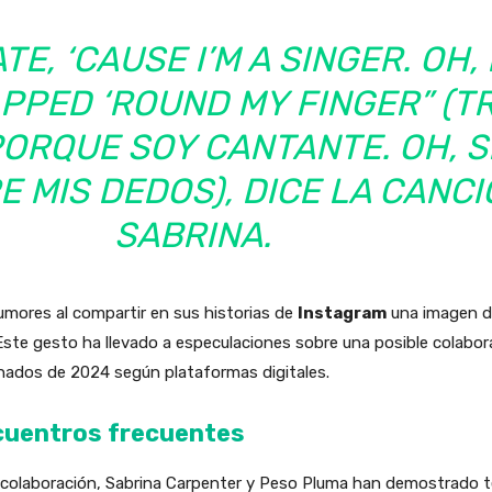
TE, ‘CAUSE I’M A SINGER. OH
PPED ‘ROUND MY FINGER” (
T
ORQUE SOY CANTANTE. OH, S
E MIS DEDOS
), DICE LA CANC
SABRINA.
mores al compartir en sus historias de
Instagram
una imagen d
. Este gesto ha llevado a especulaciones sobre una posible colabo
hados de 2024 según plataformas digitales.
ncuentros frecuentes
a colaboración, Sabrina Carpenter y Peso Pluma han demostrado t