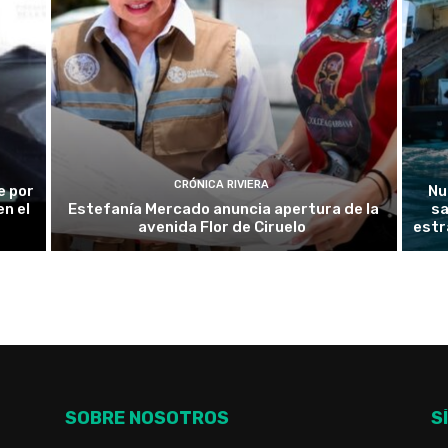
CRÓNICA RIVIERA
e por
Nu
n el
Estefanía Mercado anuncia apertura de la
sa
avenida Flor de Ciruelo
estr
SOBRE NOSOTROS
S