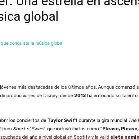
er: Una estrella en asce
sica global
s jóvenes más destacadas de los últimos años. Aunque comenzó su
de producciones de Disney, desde
2012
ha enfocado su talento e
abrir los conciertos de
Taylor Swift
durante la gira mundial
The 
 álbum
Short n’ Sweet
, que incluyó éxitos como
“Please, Please,
scuchada del año a nivel global en Spotify y le valió
siete nomin