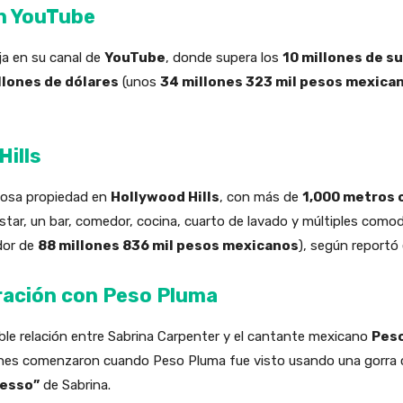
en YouTube
ja en su canal de
YouTube
, donde supera los
10 millones de s
llones de dólares
(unos
34 millones 323 mil pesos mexica
ills
ujosa propiedad en
Hollywood Hills
, con más de
1,000 metros 
estar, un bar, comedor, cocina, cuarto de lavado y múltiples como
dor de
88 millones 836 mil pesos mexicanos
), según reportó
ración con Peso Pluma
le relación entre Sabrina Carpenter y el cantante mexicano
Pes
ones comenzaron cuando Peso Pluma fue visto usando una gorra 
esso”
de Sabrina.