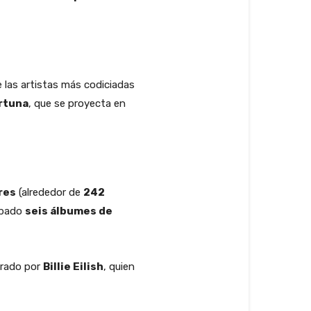
 las artistas más codiciadas
rtuna
, que se proyecta en
res
(alrededor de
242
rabado
seis álbumes de
erado por
Billie Eilish
, quien