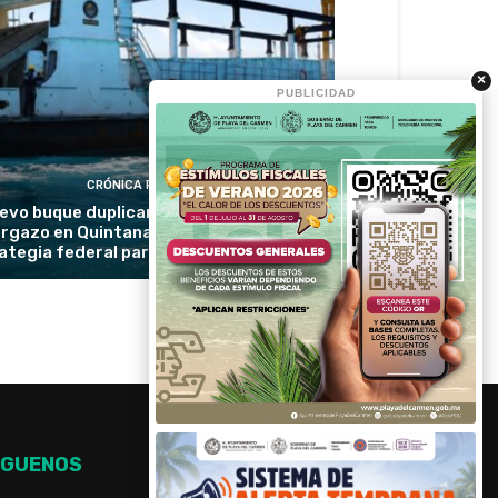
×
PUBLICIDAD
CRÓNICA RIVIERA
evo buque duplicará la recolección de
rgazo en Quintana Roo y reforzará la
ategia federal para proteger las playas
ÍGUENOS