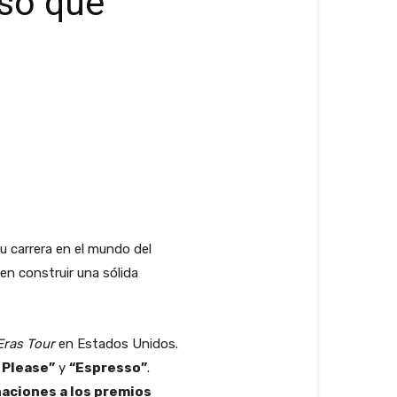
nso que
 carrera en el mundo del
n construir una sólida
Eras Tour
en Estados Unidos.
 Please”
y
“Espresso”
.
aciones a los premios