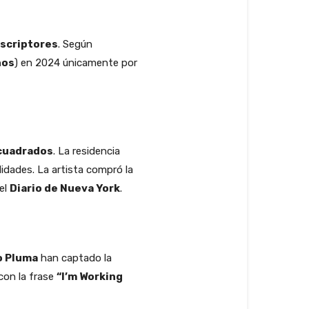
uscriptores
. Según
nos
) en 2024 únicamente por
cuadrados
. La residencia
didades. La artista compró la
 el
Diario de Nueva York
.
o Pluma
han captado la
con la frase
“I’m Working