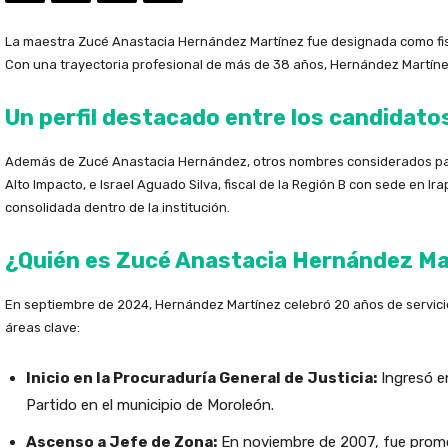
La maestra Zucé Anastacia Hernández Martínez fue designada como fisc
Con una trayectoria profesional de más de 38 años, Hernández Martínez 
Un perfil destacado entre los candidato
Además de Zucé Anastacia Hernández, otros nombres considerados para 
Alto Impacto, e Israel Aguado Silva, fiscal de la Región B con sede en I
consolidada dentro de la institución.
¿Quién es Zucé Anastacia Hernández Ma
En septiembre de 2024, Hernández Martínez celebró 20 años de servicio
áreas clave:
Inicio en la Procuraduría General de Justicia:
Ingresó e
Partido en el municipio de Moroleón.
Ascenso a Jefe de Zona:
En noviembre de 2007, fue promov