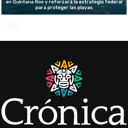
en Quintana Roo y reforzará la estrategia federal
para proteger las playas