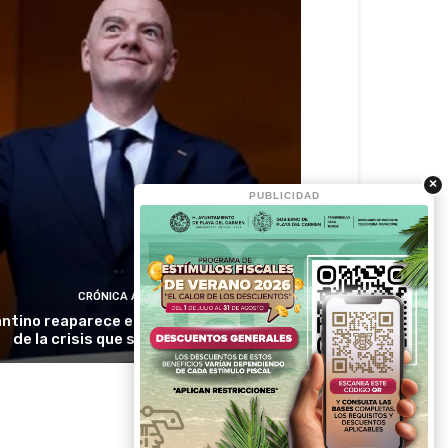
×
PUBLICIDAD
CRÓNICA ACTIVA
antino reaparece en Colombia en medio
de la crisis que sacude a la FIFA