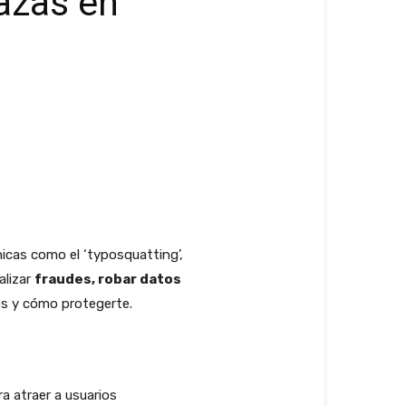
azas en
nicas como el ‘typosquatting’,
alizar
fraudes, robar datos
os y cómo protegerte.
ra atraer a usuarios