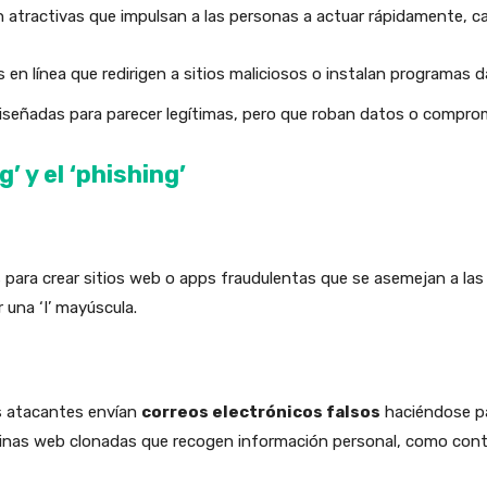
n atractivas que impulsan a las personas a actuar rápidamente,
s en línea que redirigen a sitios maliciosos o instalan programas d
 diseñadas para parecer legítimas, pero que roban datos o compro
’ y el ‘phishing’
 para crear sitios web o apps fraudulentas que se asemejan a las 
or una ‘I’ mayúscula.
s atacantes envían
correos electrónicos falsos
haciéndose pa
ginas web clonadas que recogen información personal, como cont