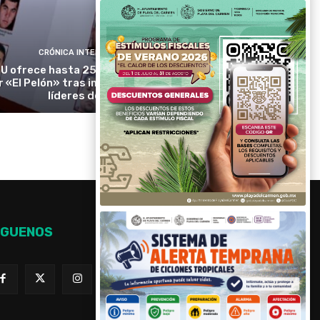
CRÓNICA INTERNACIONAL
U ofrece hasta 25 millones de dólares
r «El Pelón» tras imputar a presuntos
líderes del CJNG
ÍGUENOS