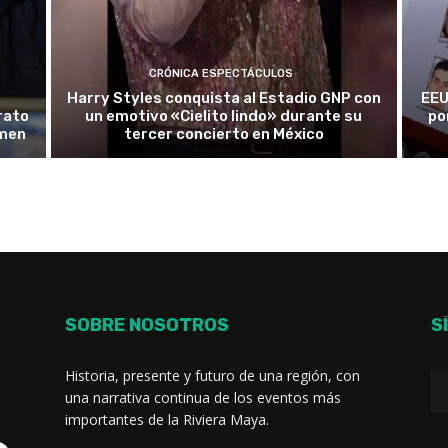
CRÓNICA ESPECTÁCULOS
Harry Styles conquista al Estadio GNP con
EEU
rato
un emotivo «Cielito lindo» durante su
po
rmen
tercer concierto en México
SOBRE NOSOTROS
S
Historia, presente y futuro de una región, con
una narrativa continua de los eventos más
importantes de la Riviera Maya.