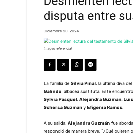
Desmienten lectu
disputa entre su
Diciembre 20, 2024
Imagen referencial
La familia de
Silvia Pinal
, la última diva d
Galindo
, albacea sustituta. Este encuentro
Sylvia Pasquel, Alejandra Guzmán, Lui
Schersa Guzmán
y
Efigenia Ramos
.
A su salida,
Alejandra Guzmán
fue abordad
respondió de manera breve: “¿Qué quieren qu