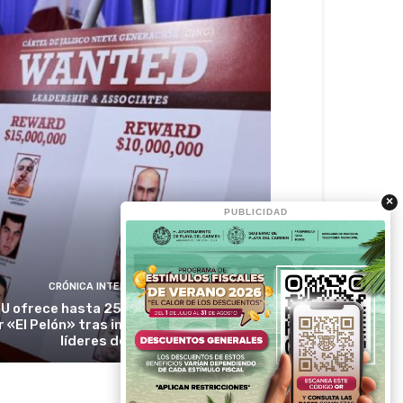
×
PUBLICIDAD
CRÓNICA INTERNACIONAL
U ofrece hasta 25 millones de dólares
r «El Pelón» tras imputar a presuntos
líderes del CJNG