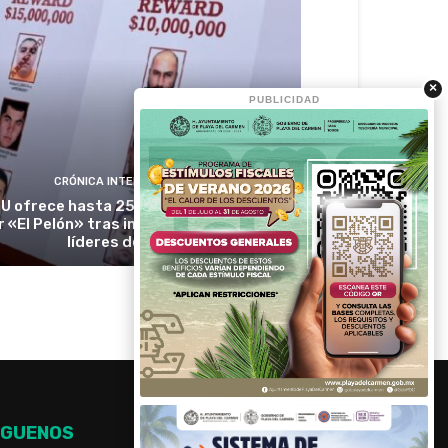
×
PUBLICIDAD
CRÓNICA INTERNACIONAL
U ofrece hasta 25 millones de dólares
r «El Pelón» tras imputar a presuntos
líderes del CJNG
ÍGUENOS