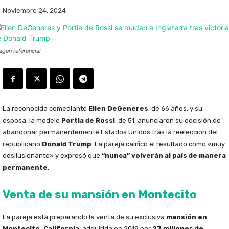
Noviembre 24, 2024
agen referencial
La reconocida comediante
Ellen DeGeneres
, de 66 años, y su
esposa, la modelo
Portia de Rossi
, de 51, anunciaron su decisión de
abandonar permanentemente Estados Unidos tras la reelección del
republicano
Donald Trump
. La pareja calificó el resultado como «muy
desilusionante» y expresó que
“nunca” volverán al país de manera
permanente
.
Venta de su mansión en Montecito
La pareja está preparando la venta de su exclusiva
mansión en
Montecito, California
, adquirida en 2019 por
27 millones de