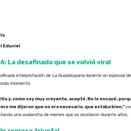
ila
l Eduviel
6: La desafinada que se volvió viral
safinada interpretación de
La Guadalupana
durante un especial de
cómodo momento.
Villa y, como soy muy creyente, acepté. No lo ensayé, porqu
 pero me dijeron que no era necesario, que estaba bien,”
com
satando una avalancha de memes que se reciclaron durante años.
Un regreso triunfal