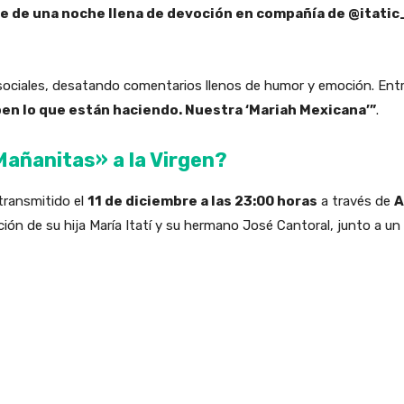
e de una noche llena de devoción en compañía de @itatic_
 sociales, desatando comentarios llenos de humor y emoción. Entre
en lo que están haciendo. Nuestra ‘Mariah Mexicana’”
.
añanitas» a la Virgen?
transmitido el
11 de diciembre a las 23:00 horas
a través de
A
ación de su hija María Itatí y su hermano José Cantoral, junto a 