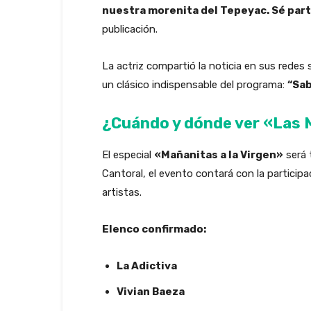
nuestra morenita del Tepeyac. Sé part
publicación.
La actriz compartió la noticia en sus redes
un clásico indispensable del programa:
“Sab
¿Cuándo y dónde ver «Las M
El especial
«Mañanitas a la Virgen»
será 
Cantoral, el evento contará con la particip
artistas.
Elenco confirmado:
La Adictiva
Vivian Baeza