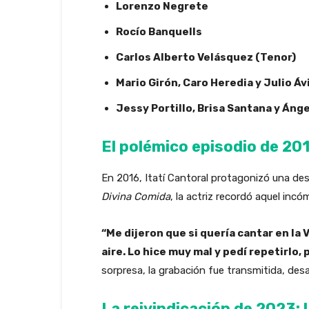
Lorenzo Negrete
Rocío Banquells
Carlos Alberto Velásquez (Tenor)
Mario Girón, Caro Heredia y Julio Áv
Jessy Portillo, Brisa Santana y Ánge
El polémico episodio de 201
En 2016, Itatí Cantoral protagonizó una de
Divina Comida
, la actriz recordó aquel in
“Me dijeron que si quería cantar en la 
aire. Lo hice muy mal y pedí repetirlo,
sorpresa, la grabación fue transmitida, de
La reivindicación de 2023: 