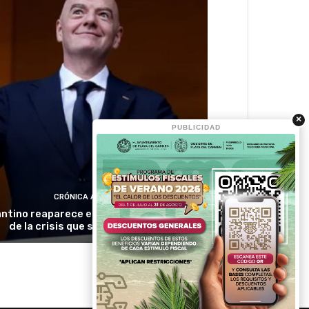
×
PUBLICIDAD
CRÓNICA ACTIVA
antino reaparece en Colombia en medio
de la crisis que sacude a la FIFA