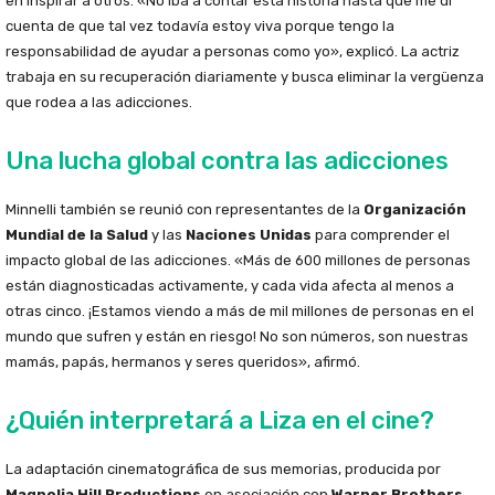
en inspirar a otros. «No iba a contar esta historia hasta que me di
cuenta de que tal vez todavía estoy viva porque tengo la
responsabilidad de ayudar a personas como yo», explicó. La actriz
trabaja en su recuperación diariamente y busca eliminar la vergüenza
que rodea a las adicciones.
Una lucha global contra las adicciones
Minnelli también se reunió con representantes de la
Organización
Mundial de la Salud
y las
Naciones Unidas
para comprender el
impacto global de las adicciones. «Más de 600 millones de personas
están diagnosticadas activamente, y cada vida afecta al menos a
otras cinco. ¡Estamos viendo a más de mil millones de personas en el
mundo que sufren y están en riesgo! No son números, son nuestras
mamás, papás, hermanos y seres queridos», afirmó.
¿Quién interpretará a Liza en el cine?
La adaptación cinematográfica de sus memorias, producida por
Magnolia Hill Productions
en asociación con
Warner Brothers