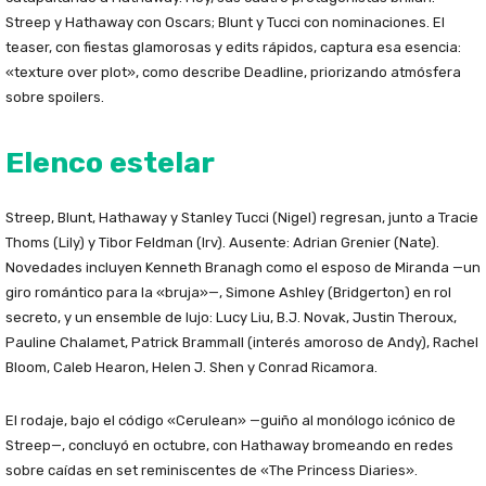
Streep y Hathaway con Oscars; Blunt y Tucci con nominaciones. El
teaser, con fiestas glamorosas y edits rápidos, captura esa esencia:
«texture over plot», como describe Deadline, priorizando atmósfera
sobre spoilers.
Elenco estelar
Streep, Blunt, Hathaway y Stanley Tucci (Nigel) regresan, junto a Tracie
Thoms (Lily) y Tibor Feldman (Irv). Ausente: Adrian Grenier (Nate).
Novedades incluyen Kenneth Branagh como el esposo de Miranda —un
giro romántico para la «bruja»—, Simone Ashley (Bridgerton) en rol
secreto, y un ensemble de lujo: Lucy Liu, B.J. Novak, Justin Theroux,
Pauline Chalamet, Patrick Brammall (interés amoroso de Andy), Rachel
Bloom, Caleb Hearon, Helen J. Shen y Conrad Ricamora.
El rodaje, bajo el código «Cerulean» —guiño al monólogo icónico de
Streep—, concluyó en octubre, con Hathaway bromeando en redes
sobre caídas en set reminiscentes de «The Princess Diaries».