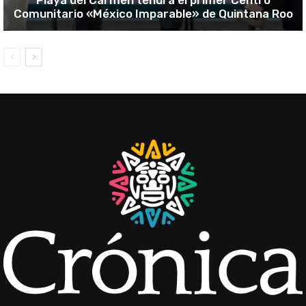
Playa del Carmen tendrá el primer Centro
Comunitario «México Imparable» de Quintana Roo