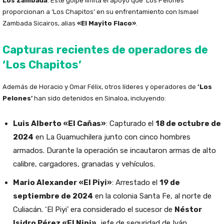
Los Zambada
. Este golpe limita el apoyo que ‘Los Pelones’
proporcionan a ‘Los Chapitos’ en su enfrentamiento con Ismael
Zambada Sicairos, alias
«El Mayito Flaco»
.
Capturas recientes de operadores de
‘Los Chapitos’
Además de Horacio y Omar Félix, otros líderes y operadores de
‘Los
Pelones’
han sido detenidos en Sinaloa, incluyendo:
Luis Alberto «El Cañas»
: Capturado el
18 de octubre de
2024
en La Guamuchilera junto con cinco hombres
armados. Durante la operación se incautaron armas de alto
calibre, cargadores, granadas y vehículos.
Mario Alexander «El Piyi»
: Arrestado el
19 de
septiembre de 2024
en la colonia Santa Fe, al norte de
Culiacán. ‘El Piyi’ era considerado el sucesor de
Néstor
Isidro Pérez «El Nini»
, jefe de seguridad de Iván