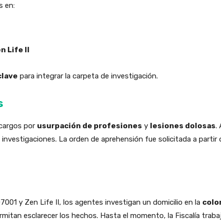
s en:
 Life II
clave
para integrar la carpeta de investigación.
s
 cargos por
usurpación de profesiones
y
lesiones dolosas
.
 investigaciones. La orden de aprehensión fue solicitada a partir 
001 y Zen Life II, los agentes investigan un domicilio en la
colo
itan esclarecer los hechos. Hasta el momento, la Fiscalía trabaj