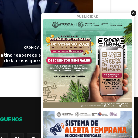
×
PUBLICIDAD
CRÓNICA ACTIVA
antino reaparece en Colombia en medio
de la crisis que sacude a la FIFA
ÍGUENOS