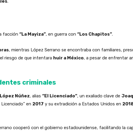
les
.
la facción
“La Mayiza”
, en guerra con
“Los Chapitos”
.
oras
, mientras López Serrano se encontraba con familiares, pre
el riesgo de que intentara
huir a México
, a pesar de enfrentar 
dentes criminales
López Núñez
, alias
“El Licenciado”
, un exaliado clave de
Joaq
El Licenciado” en
2017
y su extradición a Estados Unidos en
201
errano cooperó con el gobierno estadounidense, facilitando la cap