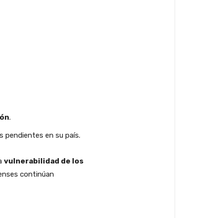
ión
.
es pendientes en su país.
la
vulnerabilidad de los
denses continúan