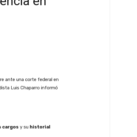
encia en
re ante una corte federal en
odista Luis Chaparro informó
s cargos
y su
historial