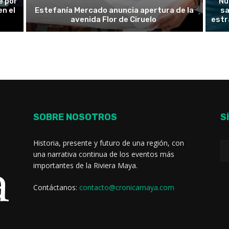
e por
Nu
n el
Estefanía Mercado anuncia apertura de la
sa
avenida Flor de Ciruelo
estr
SOBRE NOSOTROS
S
Historia, presente y futuro de una región, con
una narrativa continua de los eventos más
importantes de la Riviera Maya.
Contáctanos:
contacto@cronicamaya.com