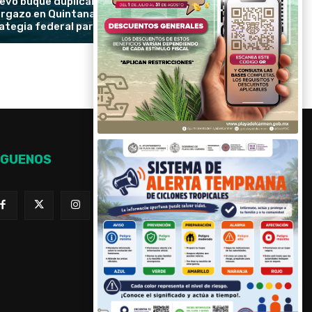
evo buque duplicará la recolección de
rgazo en Quintana Roo y reforzará la
ategia federal para proteger las playas
ÍGUENOS