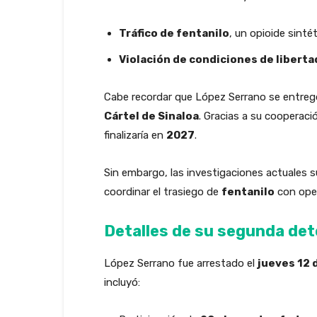
Tráfico de fentanilo
, un opioide sint
Violación de condiciones de liberta
Cabe recordar que López Serrano se entreg
Cártel de Sinaloa
. Gracias a su cooperaci
finalizaría en
2027
.
Sin embargo, las investigaciones actuales sug
coordinar el trasiego de
fentanilo
con ope
Detalles de su segunda de
López Serrano fue arrestado el
jueves 12 
incluyó: