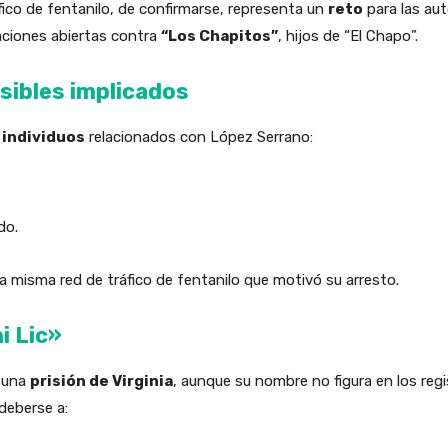
fico de fentanilo, de confirmarse, representa un
reto
para las aut
aciones abiertas contra
“Los Chapitos”
, hijos de “El Chapo”.
sibles implicados
 individuos
relacionados con López Serrano:
do.
misma red de tráfico de fentanilo que motivó su arresto.
i Lic»
 una
prisión de Virginia
, aunque su nombre no figura en los reg
 deberse a: