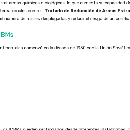
tar armas químicas o biológicas, lo que aumenta su capacidad de
nternacionales como el
Tratado de Reducción de Armas Estr
l número de misiles desplegados y reducir el riesgo de un conflict
ICBMs
ercontinentales comenzó en la década de 1950 con la Unión Soviét
s. Los ICBMs pueden ser lanzados desde diferentes plataformas,