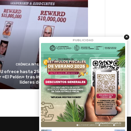
×
PUBLICIDAD
CRÓNICA INTERNACIONAL
U ofrece hasta 25 millones de dólares
r «El Pelón» tras imputar a presuntos
líderes del CJNG