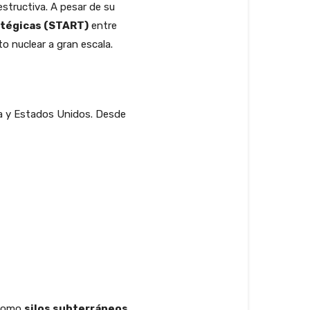
structiva. A pesar de su
atégicas (START)
entre
o nuclear a gran escala.
ica y Estados Unidos. Desde
 como
silos subterráneos
,