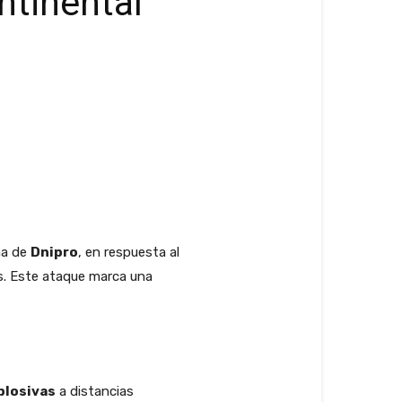
ntinental
na de
Dnipro
, en respuesta al
s. Este ataque marca una
plosivas
a distancias