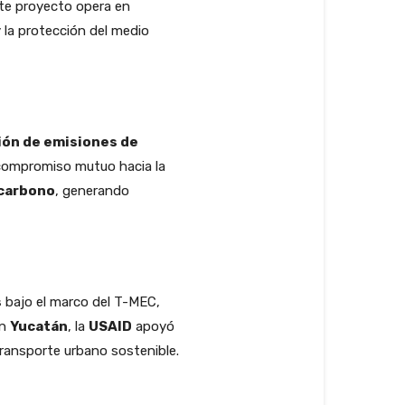
ste proyecto opera en
y la protección del medio
ión de emisiones de
 compromiso mutuo hacia la
 carbono
, generando
s
bajo el marco del T-MEC,
En
Yucatán
, la
USAID
apoyó
 transporte urbano sostenible.