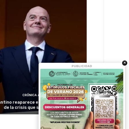
×
PUBLICIDAD
CRÓNICA ACTIVA
antino reaparece en Colombia en medio
de la crisis que sacude a la FIFA