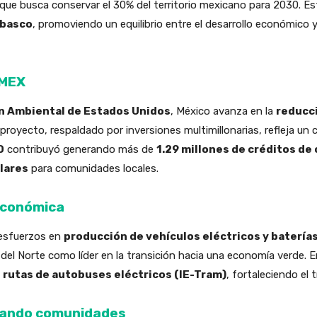
 que busca conservar el 30% del territorio mexicano para 2030. E
abasco
, promoviendo un equilibrio entre el desarrollo económico 
EMEX
n Ambiental de Estados Unidos
, México avanza en la
reducc
royecto, respaldado por inversiones multimillonarias, refleja un
D
contribuyó generando más de
1.29 millones de créditos de
ólares
para comunidades locales.
 económica
 esfuerzos en
producción de vehículos eléctricos y batería
el Norte como líder en la transición hacia una economía verde. 
 rutas de autobuses eléctricos (IE-Tram)
, fortaleciendo el
izando comunidades