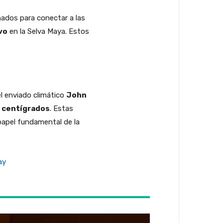
ñados para conectar a las
vo
en la Selva Maya. Estos
el enviado climático
John
s centígrados
. Estas
papel fundamental de la
ay