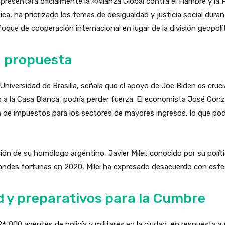
presentará oficialmente la «Alianza Global contra el Hambre y la 
ica, ha priorizado los temas de desigualdad y justicia social duran
que de cooperación internacional en lugar de la división geopolít
la propuesta
niversidad de Brasilia, señala que el apoyo de Joe Biden es crucia
 a la Casa Blanca, podría perder fuerza. El economista José Gonz
n de impuestos para los sectores de mayores ingresos, lo que podr
ón de su homólogo argentino, Javier Milei, conocido por su polític
andes fortunas en 2020, Milei ha expresado desacuerdo con este
 y preparativos para la Cumbre
6,000 agentes de policía y militares en la ciudad, en respuesta a