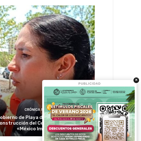
×
PUBLICIDAD
CRÓNICA RIVIERA
obierno de Playa del Carmen ratifica
onstrucción del Centro Comunitario
«México Imparable»