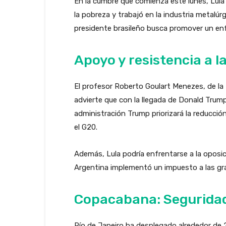
En la cumbre que comienza este lunes, Lula 
la pobreza y trabajó en la industria metalúrg
presidente brasileño busca promover un enfo
Apoyo y resistencia a 
El profesor Roberto Goulart Menezes, de la U
advierte que con la llegada de Donald Trump
administración Trump priorizará la reducció
el G20.
Además, Lula podría enfrentarse a la oposici
Argentina implementó un impuesto a las gr
Copacabana: Seguridad
Río de Janeiro ha desplegado alrededor de 2