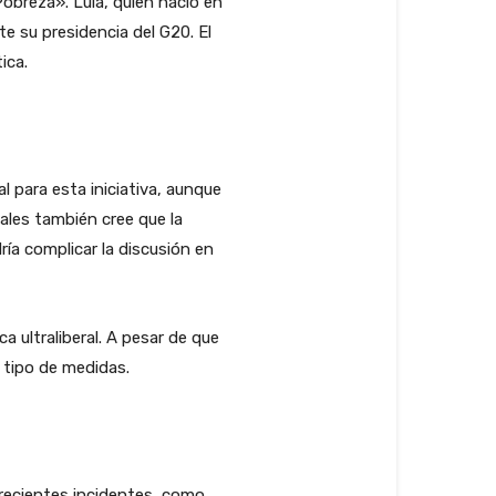
Pobreza». Lula, quien nació en
te su presidencia del G20. El
ica.
l para esta iniciativa, aunque
ales también cree que la
ía complicar la discusión en
a ultraliberal. A pesar de que
 tipo de medidas.
 recientes incidentes, como