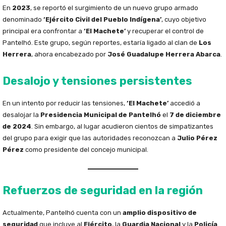
En
2023
, se reportó el surgimiento de un nuevo grupo armado
denominado
‘Ejército Civil del Pueblo Indígena’
, cuyo objetivo
principal era confrontar a
‘El Machete’
y recuperar el control de
Pantelhó. Este grupo, según reportes, estaría ligado al clan de
Los
Herrera
, ahora encabezado por
José Guadalupe Herrera Abarca
.
Desalojo y tensiones persistentes
En un intento por reducir las tensiones,
‘El Machete’
accedió a
desalojar la
Presidencia Municipal de Pantelhó
el
7 de diciembre
de 2024
. Sin embargo, al lugar acudieron cientos de simpatizantes
del grupo para exigir que las autoridades reconozcan a
Julio Pérez
Pérez
como presidente del concejo municipal.
Refuerzos de seguridad en la región
Actualmente, Pantelhó cuenta con un
amplio dispositivo de
seguridad
que incluye al
Ejército
, la
Guardia Nacional
y la
Policía