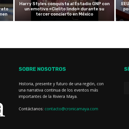
Harry Styles conquista al Estadio GNP con
EEU
rato
un emotivo «Cielito lindo» durante su
po
rmen
tercer concierto en México
SOBRE NOSOTROS
S
Historia, presente y futuro de una región, con
una narrativa continua de los eventos más
importantes de la Riviera Maya.
Contáctanos:
contacto@cronicamaya.com