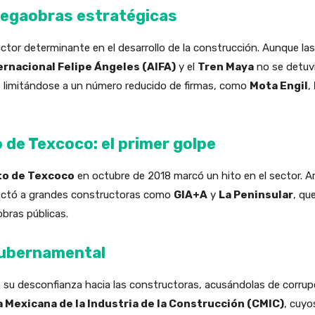
megaobras estratégicas
ctor determinante en el desarrollo de la construcción. Aunque l
rnacional Felipe Ángeles (AIFA)
y el
Tren Maya
no se detuvi
o, limitándose a un número reducido de firmas, como
Mota Engil
,
 de Texcoco: el primer golpe
o de Texcoco
en octubre de 2018 marcó un hito en el sector.
afectó a grandes constructoras como
GIA+A
y
La Peninsular
, qu
bras públicas.
gubernamental
su desconfianza hacia las constructoras, acusándolas de corrupci
 Mexicana de la Industria de la Construcción (CMIC)
, cuyo