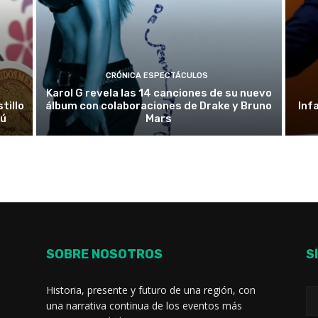
CRÓNICA ESPECTÁCULOS
Karol G revela las 14 canciones de su nuevo
tillo
álbum con colaboraciones de Drake y Bruno
Inf
rú
Mars
SOBRE NOSOTROS
S
Historia, presente y futuro de una región, con
una narrativa continua de los eventos más