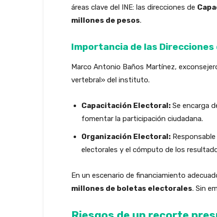
áreas clave del INE: las direcciones de
Capac
millones de pesos
.
Importancia de las Direcciones
Marco Antonio Baños Martínez, exconsejero 
vertebral» del instituto.
Capacitación Electoral:
Se encarga de 
fomentar la participación ciudadana.
Organización Electoral:
Responsable de
electorales y el cómputo de los resultad
En un escenario de financiamiento adecuado
millones de boletas electorales
. Sin e
Riesgos de un recorte pre