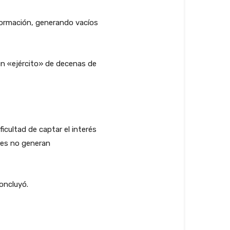
ormación, generando vacíos
 un «ejército» de decenas de
ificultad de captar el interés
res no generan
concluyó.