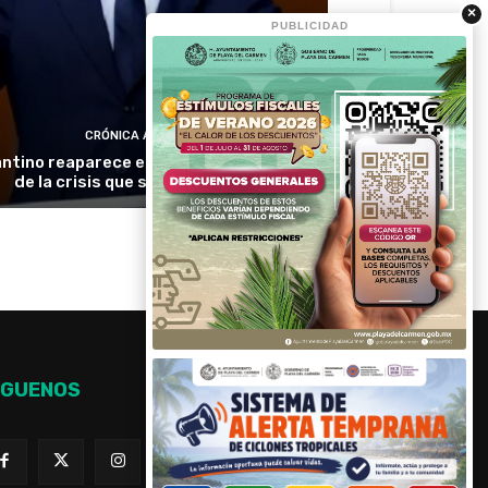
×
PUBLICIDAD
CRÓNICA ACTIVA
antino reaparece en Colombia en medio
de la crisis que sacude a la FIFA
ÍGUENOS