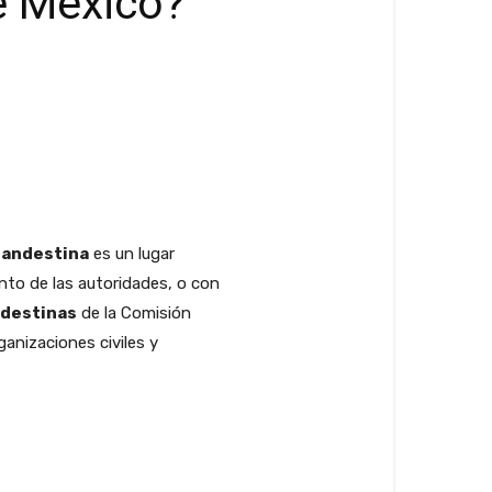
e México?
landestina
es un lugar
to de las autoridades, o con
ndestinas
de la Comisión
anizaciones civiles y