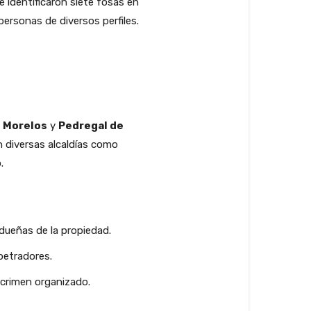
 identificaron siete fosas en
rsonas de diversos perfiles.
s
Morelos
y
Pedregal de
n diversas alcaldías como
.
 dueñas de la propiedad.
petradores.
 crimen organizado.