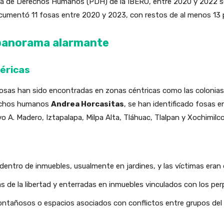
ma de Derechos Humanos (PDH) de la IBERO, entre 2020 y 2022 se
umentó 11 fosas entre 2020 y 2023, con restos de al menos 13 pe
 panorama alarmante
féricas
 fosas han sido encontradas en zonas céntricas como las colonia
rechos humanos
Andrea Horcasitas
, se han identificado fosas e
A. Madero, Iztapalapa, Milpa Alta, Tláhuac, Tlalpan y Xochimilco
dentro de inmuebles, usualmente en jardines, y las víctimas eran
 de la libertad y enterradas en inmuebles vinculados con los per
 montañosos o espacios asociados con conflictos entre grupos del