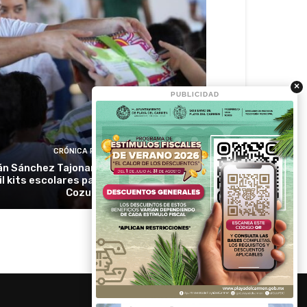
×
PUBLICIDAD
CRÓNICA RIVIERA
n Sánchez Tajonar entregará más de 3
l kits escolares para estudiantes de
Cozumel