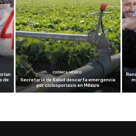
CRÓNICA MÉXICO
brían
Rená
o de
Secretaría de Salud descarta emergencia
mi
por ciclosporiasis en México