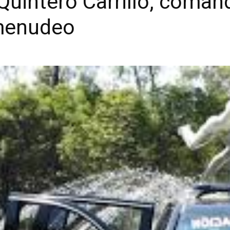
Quintero Carrillo, coman
omenudeo