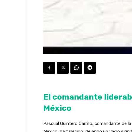
El comandante lideraba
México
Pascual Quintero Carrillo, comandante de la
México, ha fallecido, dejando un vacío signi