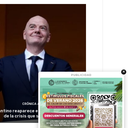
×
PUBLICIDAD
CRÓNICA ACTIVA
antino reaparece en Colombia en medio
de la crisis que sacude a la FIFA