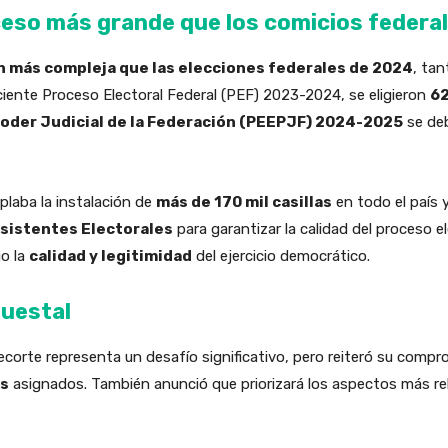
oceso más grande que los comicios federa
ún más compleja que las elecciones federales de 2024
, tan
ciente Proceso Electoral Federal (PEF) 2023-2024, se eligieron
62
Poder Judicial de la Federación (PEEPJF) 2024-2025
se deb
plaba la instalación de
más de 170 mil casillas
en todo el país 
Asistentes Electorales
para garantizar la calidad del proceso e
go la
calidad y legitimidad
del ejercicio democrático.
puestal
ecorte representa un desafío significativo, pero reiteró su comp
os
asignados. También anunció que priorizará los aspectos más re