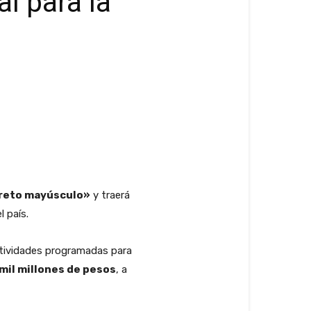
l para la
reto mayúsculo»
y traerá
l país.
ctividades programadas para
 mil millones de pesos
, a