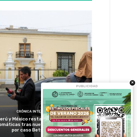
×
PUBLICIDAD
CRÓNICA INTERNACIONAL
erú y México restablecen relaciones
lomáticas tras nueve meses de ruptura
por caso Betssy Chávez