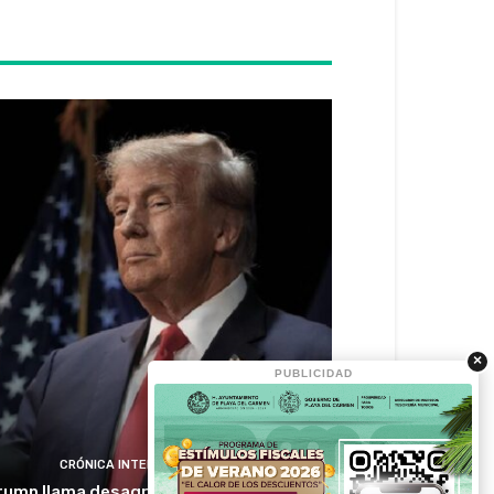
×
PUBLICIDAD
CRÓNICA INTERNACIONAL
rump llama desagradable a Canadá y