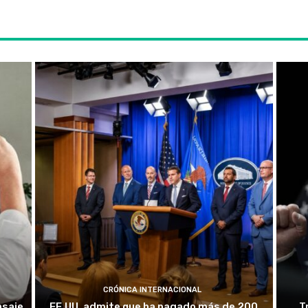
CRÓNICA INTERNACIONAL
nsaje
EE.UU. admite que ha pagado más de 200
T