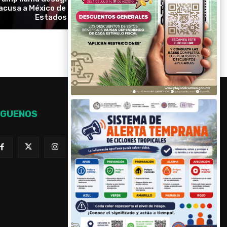
acusa a México de aprovecharse de
Estados Unidos
ÍGUENOS