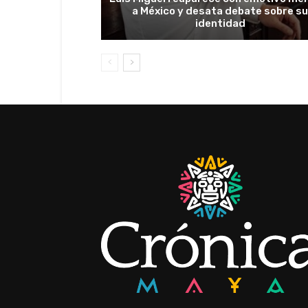
a México y desata debate sobre s
identidad