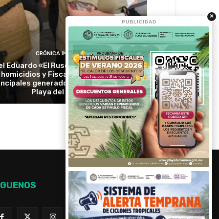
×
PUBLICIDAD
CRÓNICA IMPACTO
l Eduardo «El Ruso» cae en Jalisco por
homicidios y Fiscalía lo ubica entre los
incipales generadores de violencia en
Playa del Carmen
ÍGUENOS