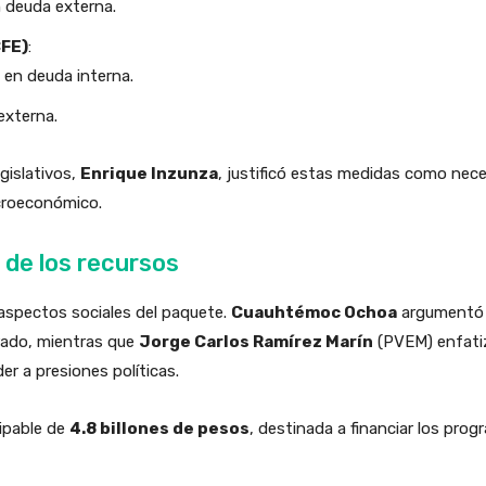
 deuda externa.
CFE)
:
en deuda interna.
externa.
gislativos,
Enrique Inzunza
, justificó estas medidas como nece
croeconómico.
 de los recursos
 aspectos sociales del paquete.
Cuauhtémoc Ochoa
argumentó 
rado, mientras que
Jorge Carlos Ramírez Marín
(PVEM) enfatiz
er a presiones políticas.
cipable de
4.8 billones de pesos
, destinada a financiar los prog