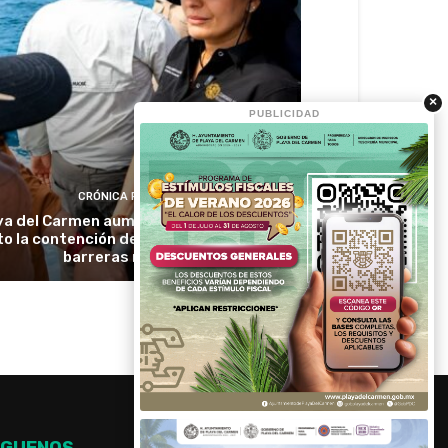
×
PUBLICIDAD
CRÓNICA RIVIERA
ya del Carmen aumentará hasta 30 por
to la contención de sargazo con nuevas
barreras marinas
ÍGUENOS