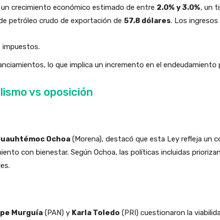
o un crecimiento económico estimado de entre
2.0% y 3.0%
, un 
l de petróleo crudo de exportación de
57.8 dólares
. Los ingresos
 impuestos.
anciamientos, lo que implica un incremento en el endeudamiento p
lismo vs oposición
uauhtémoc Ochoa
(Morena), destacó que esta Ley refleja un c
cimiento con bienestar. Según Ochoa, las políticas incluidas priori
es.
pe Murguía
(PAN) y
Karla Toledo
(PRI) cuestionaron la viabilid