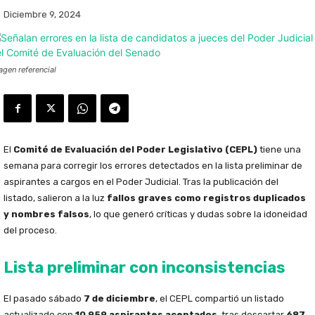
Diciembre 9, 2024
agen referencial
El
Comité de Evaluación del Poder Legislativo (CEPL)
tiene una
semana para corregir los errores detectados en la lista preliminar de
aspirantes a cargos en el Poder Judicial. Tras la publicación del
listado, salieron a la luz
fallos graves como registros duplicados
y nombres falsos
, lo que generó críticas y dudas sobre la idoneidad
del proceso.
Lista preliminar con inconsistencias
El pasado sábado
7 de diciembre
, el CEPL compartió un listado
actualizado con
10,959 aspirantes aceptados
, tras descartar
687