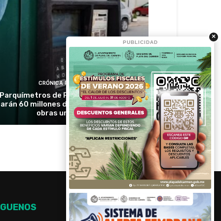
×
PUBLICIDAD
CRÓNICA RIVIERA
Parquímetros de Playa del Carmen
rarán 60 millones de pesos para nuevas
obras urbanas
ÍGUENOS