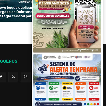
CRÓNICA RIVIERA
evo buque duplicará la recolección de
rgazo en Quintana Roo y reforzará la
ategia federal para proteger las playas
ÍGUENOS