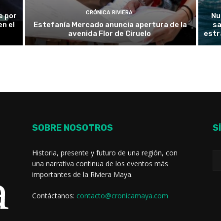
CRÓNICA RIVIERA
e por
Nu
n el
Estefanía Mercado anuncia apertura de la
sa
avenida Flor de Ciruelo
estr
SOBRE NOSOTROS
S
Historia, presente y futuro de una región, con
una narrativa continua de los eventos más
importantes de la Riviera Maya.
Contáctanos:
contacto@cronicamaya.com