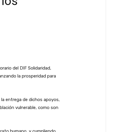
rios
rario del DIF Solidaridad,
anzando la prosperidad para
o la entrega de dichos apoyos,
oblación vulnerable, como son
 trato humano, y cumpliendo